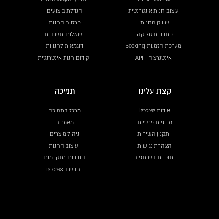
עיצוב חנות אינטרנטית
הגדלת ביצועים
שיווק החנות
פרסום החנות
פתרונות סליקה
שאלות ותשובות
מערכת הזמנות Booking
דוגמאות לחנויות
אינטגרציה ו-API
קידום חנות אינטרנטית
קצת עלינו
תמיכה
אודות istores
מרכז התמיכה
מדיניות פרטיות
מאמרים
תקנון השירות
ניהול מוצרים
הצהרת נגישות
עיצוב החנות
תוכנית השותפים
הגדרות מתקדמות
חדש ב istores