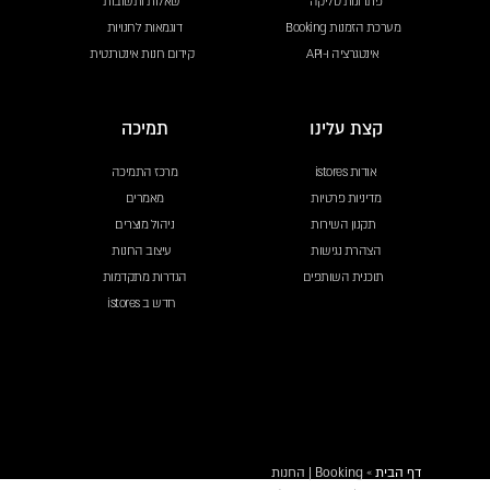
פתרונות סליקה
שאלות ותשובות
מערכת הזמנות Booking
דוגמאות לחנויות
אינטגרציה ו-API
קידום חנות אינטרנטית
קצת עלינו
תמיכה
אודות istores
מרכז התמיכה
מדיניות פרטיות
מאמרים
תקנון השירות
ניהול מוצרים
הצהרת נגישות
עיצוב החנות
תוכנית השותפים
הגדרות מתקדמות
חדש ב istores
דף הבית
»
Booking | החנות