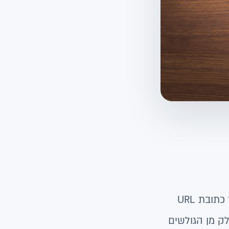
פרוטוקול מאובטח להעברת מידע (SSL) חיוני עבור כל סוגי עגלות הקנייה. פרוטוקול זה מספק לאתר כתובת URL
במקום ב-http. בעת ביצוע קנייה, חפשו תמיד את ה-https בתחילת ה-URL. חלק מן הגולשים