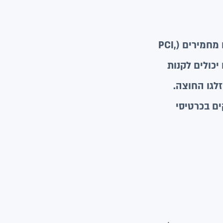
כשמדברים על סליקה מאובטחת הכוונה היא שסליקת כרטיסי האשראי עומדת בתקנים בינלאומיים מחמירים (PCI,
יכולים לקנות
לגו החוצה.
קים בכרטיסי