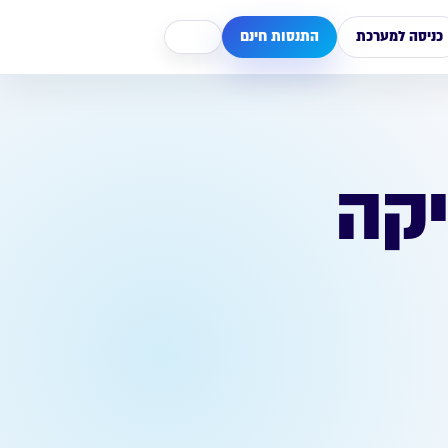
כניסה למערכת
התנסות חינם
ל SSL וסליקה