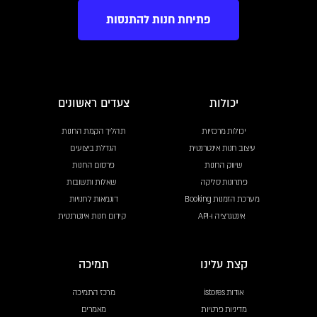
פתיחת חנות להתנסות
יכולות
צעדים ראשונים
יכולות מרכזיות
תהליך הקמת החנות
עיצוב חנות אינטרנטית
הגדלת ביצועים
שיווק החנות
פרסום החנות
פתרונות סליקה
שאלות ותשובות
מערכת הזמנות Booking
דוגמאות לחנויות
אינטגרציה ו-API
קידום חנות אינטרנטית
קצת עלינו
תמיכה
אודות istores
מרכז התמיכה
מדיניות פרטיות
מאמרים