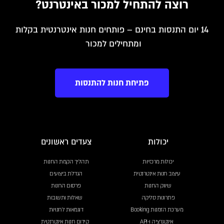
רוצה להתחיל למכור באינטרנט?
14 יום התנסות בחינם – פותחים חנות אינטרנטית בקלות
ומתחילים למכור
פתיחת חנות להתנסות
יכולות
צעדים ראשונים
יכולות מרכזיות
תהליך הקמת החנות
עיצוב חנות אינטרנטית
הגדלת ביצועים
שיווק החנות
פרסום החנות
פתרונות סליקה
שאלות ותשובות
מערכת הזמנות Booking
דוגמאות לחנויות
אינטגרציה ו-API
קידום חנות אינטרנטית