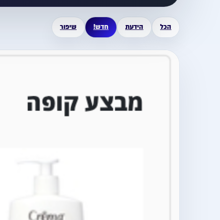
הכל
הידעת
חדש!
שיפור