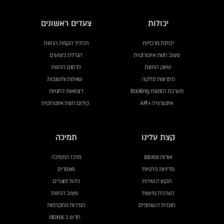
יכולות
צעדים ראשונים
יכולות מרכזיות
תהליך הקמת החנות
עיצוב חנות אינטרנטית
הגדלת ביצועים
שיווק החנות
פרסום החנות
פתרונות סליקה
שאלות ותשובות
מערכת הזמנות Booking
דוגמאות לחנויות
אינטגרציה ו-API
קידום חנות אינטרנטית
קצת עלינו
תמיכה
אודות istores
מרכז התמיכה
מדיניות פרטיות
מאמרים
תקנון השירות
ניהול מוצרים
הצהרת נגישות
עיצוב החנות
תוכנית השותפים
הגדרות מתקדמות
חדש ב istores