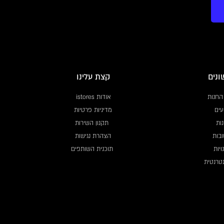
ונים
קצת עלינו
החנות
אודות istores
עים
מדיניות פרטיות
ות
תקנון השירות
בות
הצהרת נגישות
ויות
תוכנית השותפים
נטרנטית