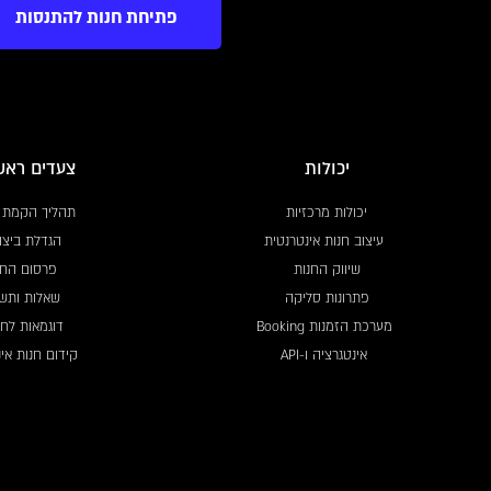
פתיחת חנות להתנסות
יכולות
צעדים ראש
יכולות מרכזיות
תהליך הקמת 
עיצוב חנות אינטרנטית
הגדלת ביצו
שיווק החנות
פרסום החנ
פתרונות סליקה
שאלות ותשו
מערכת הזמנות Booking
דוגמאות לחנ
אינטגרציה ו-API
קידום חנות אי