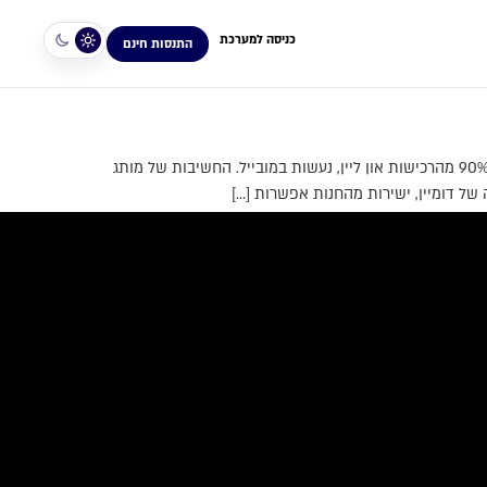
כניסה למערכת
התנסות חינם
העיצוב של החנות שלך, נראה מהמם כלים לעיצוב ומיתוג העסק שלך בעולם של מובייל, במספר צעדים פשוטים בניית המותג לעסק שלך כ-90% מהרכישות און ליין, נעשות במובייל. החשיבות של מותג
ל דומיין, ישירות מהחנות אפשרות […]