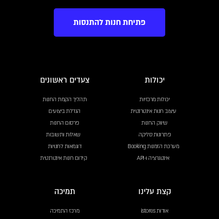
פתיחת חנות להתנסות
יכולות
צעדים ראשונים
יכולות מרכזיות
תהליך הקמת החנות
עיצוב חנות אינטרנטית
הגדלת ביצועים
שיווק החנות
פרסום החנות
פתרונות סליקה
שאלות ותשובות
מערכת הזמנות Booking
דוגמאות לחנויות
אינטגרציה ו-API
קידום חנות אינטרנטית
קצת עלינו
תמיכה
אודות istores
מרכז התמיכה